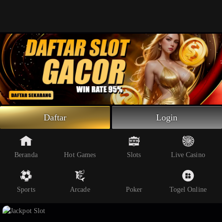
Beranda
Slot Online
Live Casino
Sportsbook
Arcade
Togel Online
Daftar
Login
Poker
Whatsapp
Beranda
Hot Games
Slots
Live Casino
Telegram
Sports
Arcade
Poker
Togel Online
Livechat